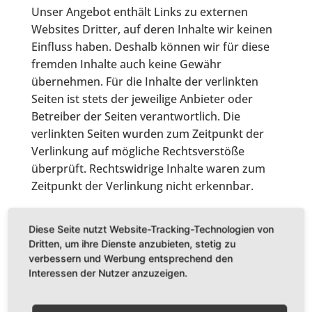
Unser Angebot enthält Links zu externen
Websites Dritter, auf deren Inhalte wir keinen
Einfluss haben. Deshalb können wir für diese
fremden Inhalte auch keine Gewähr
übernehmen. Für die Inhalte der verlinkten
Seiten ist stets der jeweilige Anbieter oder
Betreiber der Seiten verantwortlich. Die
verlinkten Seiten wurden zum Zeitpunkt der
Verlinkung auf mögliche Rechtsverstöße
überprüft. Rechtswidrige Inhalte waren zum
Zeitpunkt der Verlinkung nicht erkennbar.
Eine permanente inhaltliche Kontrolle der
Diese Seite nutzt Website-Tracking-Technologien von
verlinkten Seiten ist jedoch ohne konkrete
Dritten, um ihre Dienste anzubieten, stetig zu
Anhaltspunkte einer Rechtsverletzung nicht
verbessern und Werbung entsprechend den
zumutbar. Bei Bekanntwerden von
Interessen der Nutzer anzuzeigen.
Rechtsverletzungen werden wir derartige Links
umgehend entfernen.