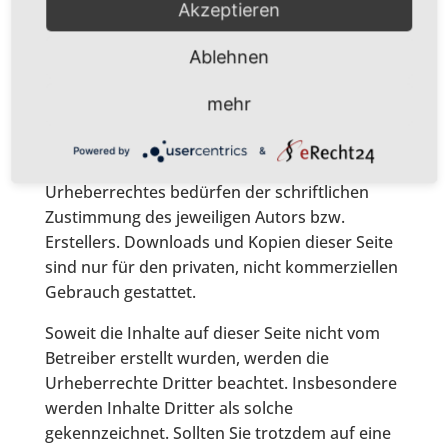
Akzeptieren
Urheberrecht
Ablehnen
Die durch die Seitenbetreiber erstellten Inhalte
und Werke auf diesen Seiten unterliegen dem
mehr
deutschen Urheberrecht. Die Vervielfältigung,
Bearbeitung, Verbreitung und jede Art der
Powered by
&
Verwertung außerhalb der Grenzen des
Urheberrechtes bedürfen der schriftlichen
Zustimmung des jeweiligen Autors bzw.
Erstellers. Downloads und Kopien dieser Seite
sind nur für den privaten, nicht kommerziellen
Gebrauch gestattet.
Soweit die Inhalte auf dieser Seite nicht vom
Betreiber erstellt wurden, werden die
Urheberrechte Dritter beachtet. Insbesondere
werden Inhalte Dritter als solche
gekennzeichnet. Sollten Sie trotzdem auf eine