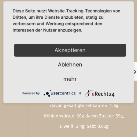
Unser Klassiker, der immer gute Laune
Diese Seite nutzt Website-Tracking-Technologien von
Dritten, um ihre Dienste anzubieten, stetig zu
garantiert!
verbessern und Werbung entsprechend den
Interessen der Nutzer anzuzeigen.
Grundpreis: 28,57 € bis 35,00 € / 1 kg
Akzeptieren
Ablehnen
Vorherige
Nächste
mehr
Powered by
&
Brennwert: 480 Kcal (2008 KJ) Fett: 23g
davon gesättigte Fettsäuren: 1.8g
Kohlenhydrate: 60g davon Zucker: 59g,
Eiweiß: 2.4g, Salz: 0.02g